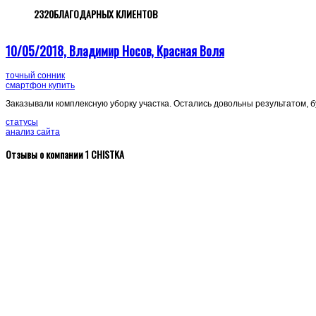
2320
БЛАГОДАРНЫХ КЛИЕНТОВ
10/05/2018, Владимир Носов, Красная Воля
точный сонник
смартфон купить
Заказывали комплексную уборку участка. Остались довольны результатом, б
статусы
анализ сайта
Отзывы о компании 1 CHISTKA
20/09/2018, Константин П., пос.Солохаул
Заказал уборку территории (спилить, выкорчевать деревья, кустарники и 
ближайшее время. Рекомендую обращаться в компанию - цена и качество.